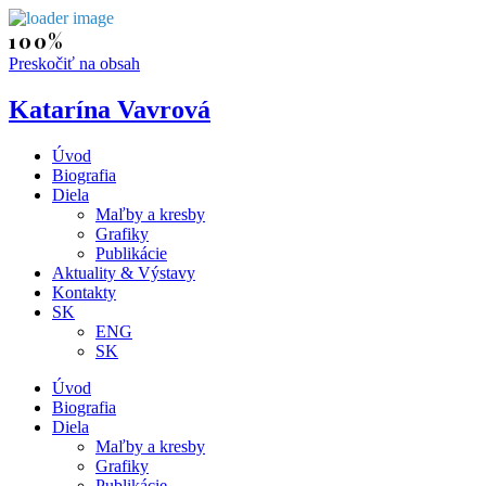
Preskočiť na obsah
Katarína Vavrová
Úvod
Biografia
Diela
Maľby a kresby
Grafiky
Publikácie
Aktuality & Výstavy
Kontakty
SK
ENG
SK
Úvod
Biografia
Diela
Maľby a kresby
Grafiky
Publikácie