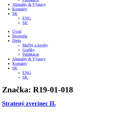
Aktuality & Výstavy
Kontakty
SK
ENG
SK
Úvod
Biografia
Diela
Maľby a kresby
Grafiky
Publikácie
Aktuality & Výstavy
Kontakty
SK
ENG
SK
Značka:
R19-01-018
Stratený zverinec II.