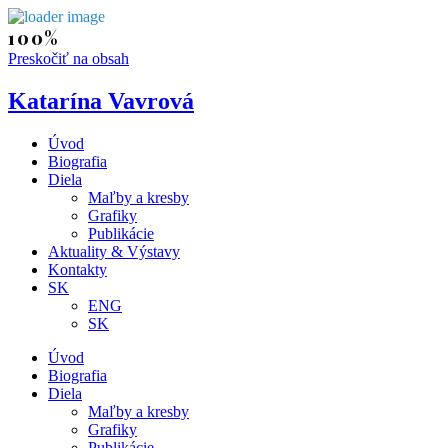
Preskočiť na obsah
Katarína Vavrová
Úvod
Biografia
Diela
Maľby a kresby
Grafiky
Publikácie
Aktuality & Výstavy
Kontakty
SK
ENG
SK
Úvod
Biografia
Diela
Maľby a kresby
Grafiky
Publikácie