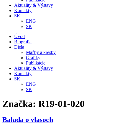
Aktuality & Výstavy
Kontakty
SK
ENG
SK
Úvod
Biografia
Diela
Maľby a kresby
Grafiky
Publikácie
Aktuality & Výstavy
Kontakty
SK
ENG
SK
Značka:
R19-01-020
Balada o vlasoch