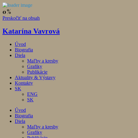
Preskočiť na obsah
Katarína Vavrová
Úvod
Biografia
Diela
Maľby a kresby
Grafiky
Publikácie
Aktuality & Výstavy
Kontakty
SK
ENG
SK
Úvod
Biografia
Diela
Maľby a kresby
Grafiky
Publikácie