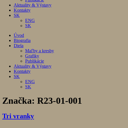
Aktuality & Výstavy
Kontakty
SK
ENG
SK
Úvod
Biografia
Diela
Maľby a kresby
Grafiky
Publikácie
Aktuality & Výstavy
Kontakty
SK
ENG
SK
Značka:
R23-01-001
Tri vranky