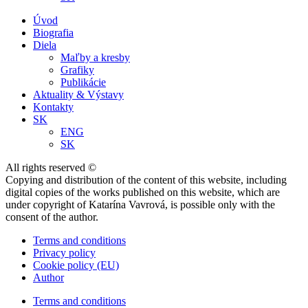
Úvod
Biografia
Diela
Maľby a kresby
Grafiky
Publikácie
Aktuality & Výstavy
Kontakty
SK
ENG
SK
All rights reserved ©
Copying and distribution of the content of this website, including
digital copies of the works published on this website, which are
under copyright of Katarína Vavrová, is possible only with the
consent of the author.
Terms and conditions
Privacy policy
Cookie policy (EU)
Author
Terms and conditions