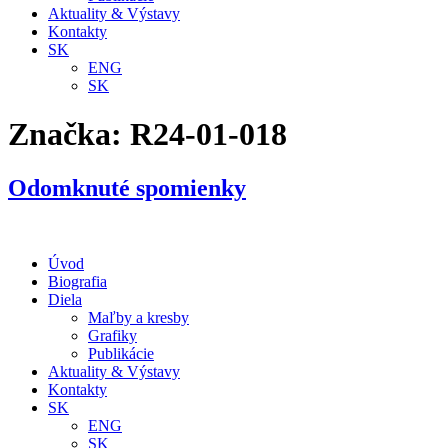
Aktuality & Výstavy
Kontakty
SK
ENG
SK
Značka:
R24-01-018
Odomknuté spomienky
Úvod
Biografia
Diela
Maľby a kresby
Grafiky
Publikácie
Aktuality & Výstavy
Kontakty
SK
ENG
SK