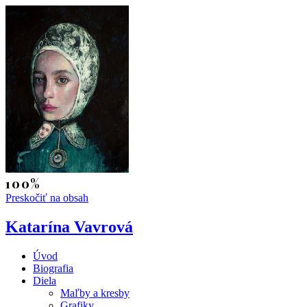
Preskočiť na obsah
Katarína Vavrová
Úvod
Biografia
Diela
Maľby a kresby
Grafiky