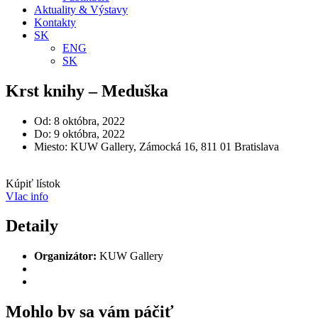
Aktuality & Výstavy
Kontakty
SK
ENG
SK
Krst knihy – Meduška
Od: 8 októbra, 2022
Do: 9 októbra, 2022
Miesto: KUW Gallery, Zámocká 16, 811 01 Bratislava
Kúpiť lístok
VIac info
Detaily
Organizátor:
KUW Gallery
Mohlo by sa vám páčiť