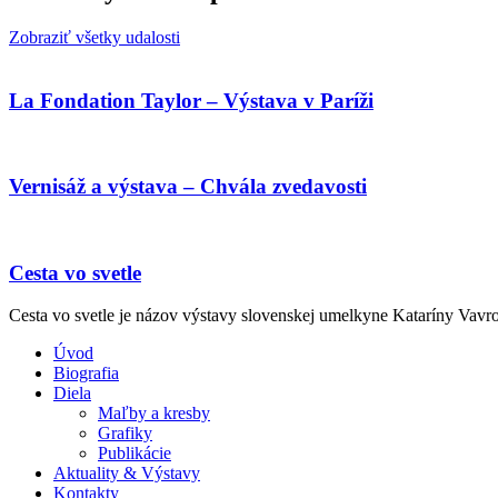
Zobraziť všetky udalosti
La Fondation Taylor – Výstava v Paríži
Vernisáž a výstava – Chvála zvedavosti
Cesta vo svetle
Cesta vo svetle je názov výstavy slovenskej umelkyne Kataríny Vavro
Úvod
Biografia
Diela
Maľby a kresby
Grafiky
Publikácie
Aktuality & Výstavy
Kontakty