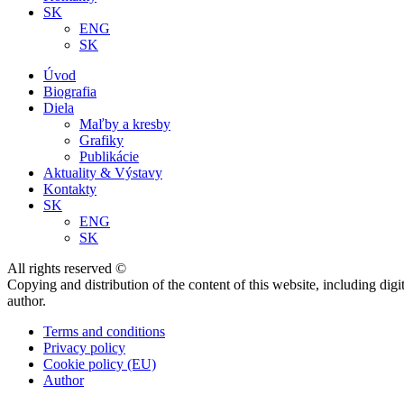
SK
ENG
SK
Úvod
Biografia
Diela
Maľby a kresby
Grafiky
Publikácie
Aktuality & Výstavy
Kontakty
SK
ENG
SK
All rights reserved ©
Copying and distribution of the content of this website, including dig
author.
Terms and conditions
Privacy policy
Cookie policy (EU)
Author