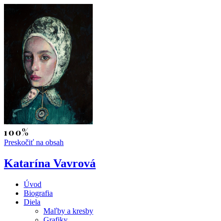
Preskočiť na obsah
Katarína Vavrová
Úvod
Biografia
Diela
Maľby a kresby
Grafiky