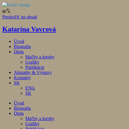
Preskočiť na obsah
Katarína Vavrová
Úvod
Biografia
Diela
Maľby a kresby
Grafiky
Publikácie
Aktuality & Výstavy
Kontakty
SK
ENG
SK
Úvod
Biografia
Diela
Maľby a kresby
Grafiky
Publikácie