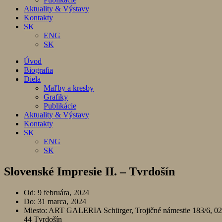
Aktuality & Výstavy
Kontakty
SK
ENG
SK
Úvod
Biografia
Diela
Maľby a kresby
Grafiky
Publikácie
Aktuality & Výstavy
Kontakty
SK
ENG
SK
Slovenské Impresie II. – Tvrdošín
Od: 9 februára, 2024
Do: 31 marca, 2024
Miesto: ART GALERIA Schürger, Trojičné námestie 183/6, 0
44 Tvrdošín