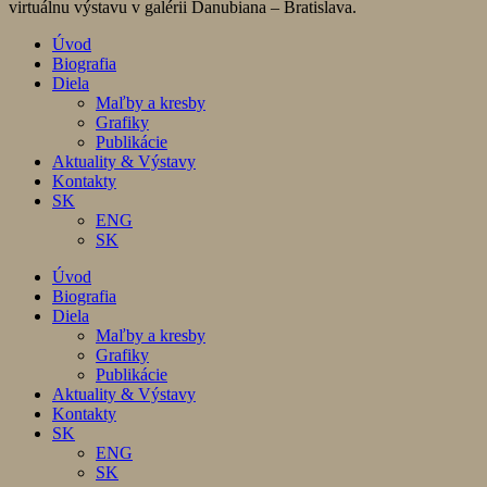
virtuálnu výstavu v galérii Danubiana – Bratislava.
Úvod
Biografia
Diela
Maľby a kresby
Grafiky
Publikácie
Aktuality & Výstavy
Kontakty
SK
ENG
SK
Úvod
Biografia
Diela
Maľby a kresby
Grafiky
Publikácie
Aktuality & Výstavy
Kontakty
SK
ENG
SK