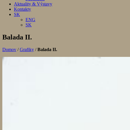
Aktuality & Výstavy
Kontakty
SK
ENG
SK
Balada II.
Domov
/
Grafiky
/
Balada II.