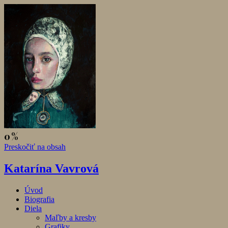
Preskočiť na obsah
Katarína Vavrová
Úvod
Biografia
Diela
Maľby a kresby
Grafiky