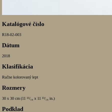
Katalógové číslo
R18-02-003
Dátum
2018
Klasifikácia
Ručne kolorovaný lept
Rozmery
30 x 30 cm (11 ¹³/₁₆ x 11 ¹³/₁₆ in.)
Podklad