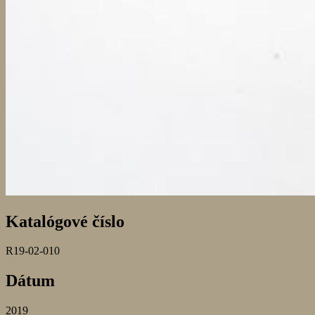
Katalógové číslo
R19-02-010
Dátum
2019