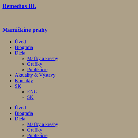
Remedios III.
Mamičkine prahy
Úvod
Biografia
Diela
Maľby a kresby
Grafiky
Publikácie
Aktuality & Výstavy
Kontakty
SK
ENG
SK
Úvod
Biografia
Diela
Maľby a kresby
Grafiky
Publikácie