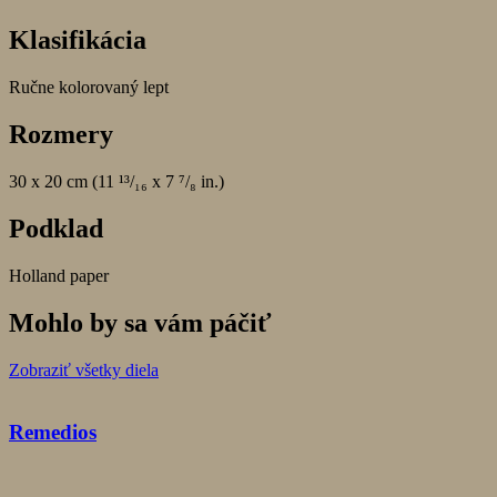
Klasifikácia
Ručne kolorovaný lept
Rozmery
30 x 20 cm (11 ¹³/₁₆ x 7 ⁷/₈ in.)
Podklad
Holland paper
Mohlo by sa vám páčiť
Zobraziť všetky diela
Remedios