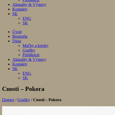
Aktuality & Výstavy
Kontakty
SK
ENG
SK
Úvod
Biografia
Diela
Maľby a kresby
Grafiky
Publikácie
Aktuality & Výstavy
Kontakty
SK
ENG
SK
Cnosti – Pokora
Domov
/
Grafiky
/
Cnosti – Pokora