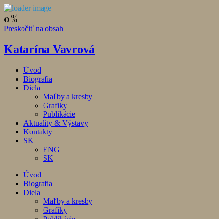
Preskočiť na obsah
Katarína Vavrová
Úvod
Biografia
Diela
Maľby a kresby
Grafiky
Publikácie
Aktuality & Výstavy
Kontakty
SK
ENG
SK
Úvod
Biografia
Diela
Maľby a kresby
Grafiky
Publikácie