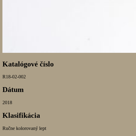
Katalógové číslo
R18-02-002
Dátum
2018
Klasifikácia
Ručne kolorovaný lept