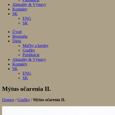
Aktuality & Výstavy
Kontakty
SK
ENG
SK
Úvod
Biografia
Diela
Maľby a kresby
Grafiky
Publikácie
Aktuality & Výstavy
Kontakty
SK
ENG
SK
Mýtus očarenia II.
Domov
/
Grafiky
/
Mýtus očarenia II.