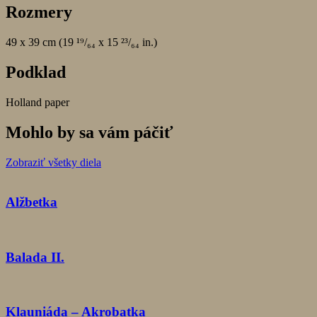
Rozmery
49 x 39 cm (19 ¹⁹/₆₄ x 15 ²³/₆₄ in.)
Podklad
Holland paper
Mohlo by sa vám páčiť
Zobraziť všetky diela
Alžbetka
Balada II.
Klauniáda – Akrobatka