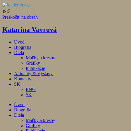
Preskočiť na obsah
Katarína Vavrová
Úvod
Biografia
Diela
Maľby a kresby
Grafiky
Publikácie
Aktuality & Výstavy
Kontakty
SK
ENG
SK
Úvod
Biografia
Diela
Maľby a kresby
Grafiky
Publikácie