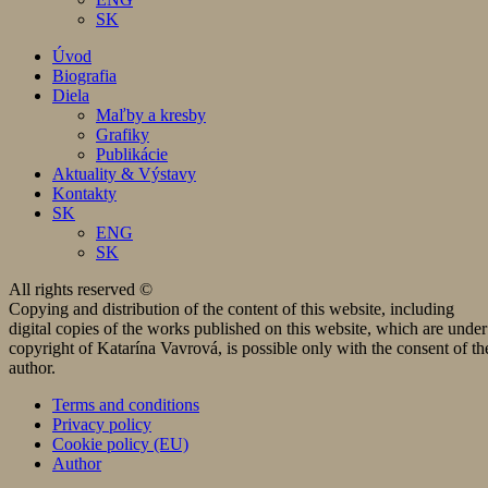
SK
Úvod
Biografia
Diela
Maľby a kresby
Grafiky
Publikácie
Aktuality & Výstavy
Kontakty
SK
ENG
SK
All rights reserved ©
Copying and distribution of the content of this website, including
digital copies of the works published on this website, which are under
copyright of Katarína Vavrová, is possible only with the consent of th
author.
Terms and conditions
Privacy policy
Cookie policy (EU)
Author