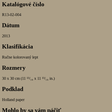
Katalógové číslo
R13-02-004
Dátum
2013
Klasifikácia
Ručne kolorovaný lept
Rozmery
30 x 30 cm (11 ¹³/₁₆ x 11 ¹³/₁₆ in.)
Podklad
Holland paper
Mohlo by sa vám páčiť