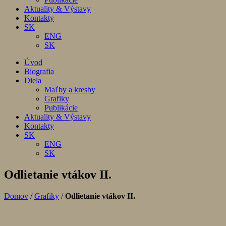
Aktuality & Výstavy
Kontakty
SK
ENG
SK
Úvod
Biografia
Diela
Maľby a kresby
Grafiky
Publikácie
Aktuality & Výstavy
Kontakty
SK
ENG
SK
Odlietanie vtákov II.
Domov
/
Grafiky
/
Odlietanie vtákov II.