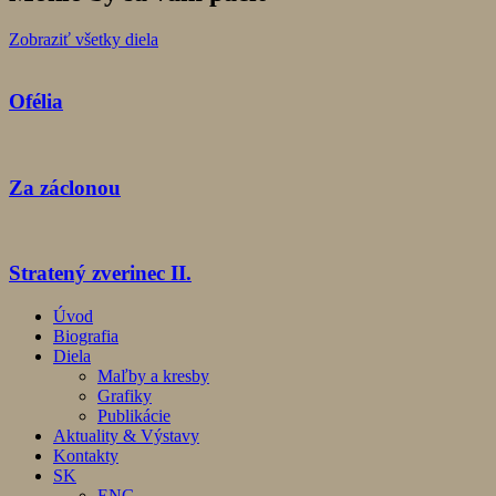
Zobraziť všetky diela
Ofélia
Za záclonou
Stratený zverinec II.
Úvod
Biografia
Diela
Maľby a kresby
Grafiky
Publikácie
Aktuality & Výstavy
Kontakty
SK
ENG