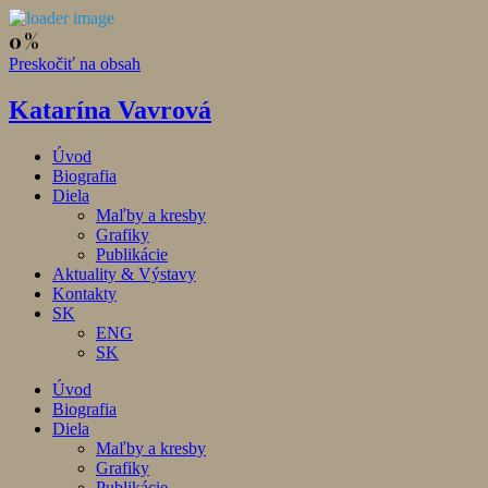
Preskočiť na obsah
Katarína Vavrová
Úvod
Biografia
Diela
Maľby a kresby
Grafiky
Publikácie
Aktuality & Výstavy
Kontakty
SK
ENG
SK
Úvod
Biografia
Diela
Maľby a kresby
Grafiky
Publikácie