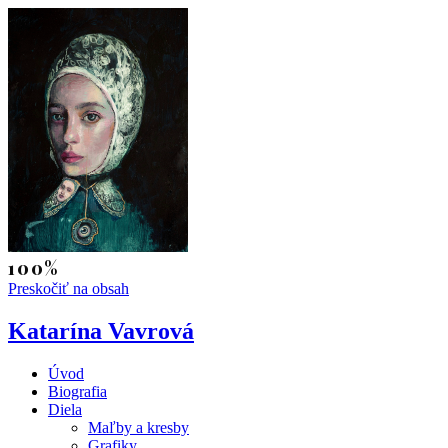
Preskočiť na obsah
Katarína Vavrová
Úvod
Biografia
Diela
Maľby a kresby
Grafiky