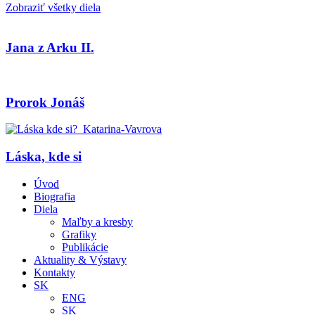
Zobraziť všetky diela
Jana z Arku II.
Prorok Jonáš
Láska, kde si
Úvod
Biografia
Diela
Maľby a kresby
Grafiky
Publikácie
Aktuality & Výstavy
Kontakty
SK
ENG
SK