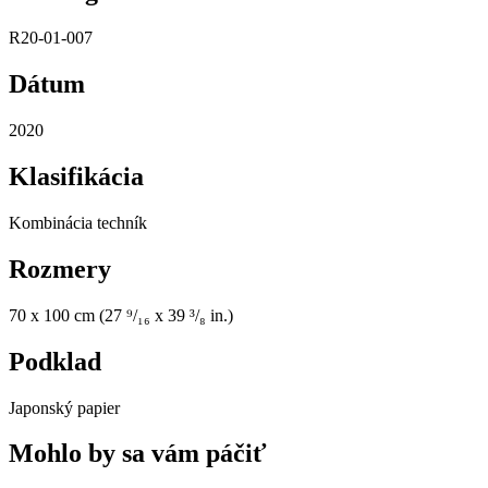
R20-01-007
Dátum
2020
Klasifikácia
Kombinácia techník
Rozmery
70 x 100 cm (27 ⁹/₁₆ x 39 ³/₈ in.)
Podklad
Japonský papier
Mohlo by sa vám páčiť