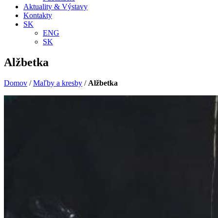
Aktuality & Výstavy
Kontakty
SK
ENG
SK
Alžbetka
Domov
/
Maľby a kresby
/
Alžbetka