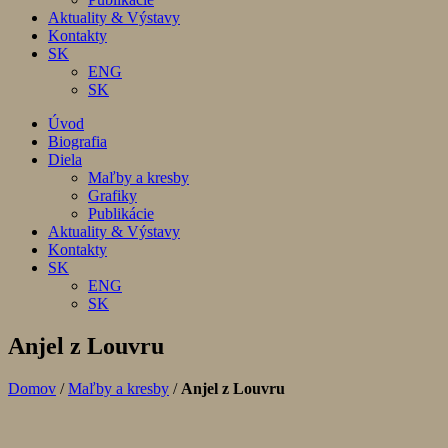
Aktuality & Výstavy
Kontakty
SK
ENG
SK
Úvod
Biografia
Diela
Maľby a kresby
Grafiky
Publikácie
Aktuality & Výstavy
Kontakty
SK
ENG
SK
Anjel z Louvru
Domov
/
Maľby a kresby
/
Anjel z Louvru