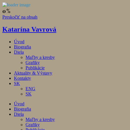
Preskočiť na obsah
Katarína Vavrová
Úvod
Biografia
Diela
Maľby a kresby
Grafiky
Publikácie
Aktuality & Výstavy
Kontakty
SK
ENG
SK
Úvod
Biografia
Diela
Maľby a kresby
Grafiky
Publikácie