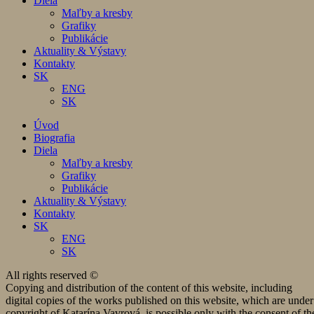
Diela
Maľby a kresby
Grafiky
Publikácie
Aktuality & Výstavy
Kontakty
SK
ENG
SK
Úvod
Biografia
Diela
Maľby a kresby
Grafiky
Publikácie
Aktuality & Výstavy
Kontakty
SK
ENG
SK
All rights reserved ©
Copying and distribution of the content of this website, including
digital copies of the works published on this website, which are under
copyright of Katarína Vavrová, is possible only with the consent of th