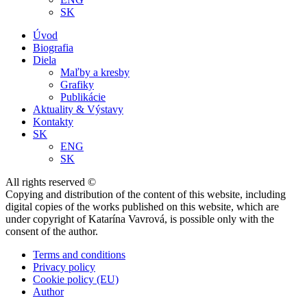
SK
Úvod
Biografia
Diela
Maľby a kresby
Grafiky
Publikácie
Aktuality & Výstavy
Kontakty
SK
ENG
SK
All rights reserved ©
Copying and distribution of the content of this website, including
digital copies of the works published on this website, which are
under copyright of Katarína Vavrová, is possible only with the
consent of the author.
Terms and conditions
Privacy policy
Cookie policy (EU)
Author