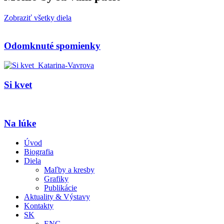
Zobraziť všetky diela
Odomknuté spomienky
Si kvet
Na lúke
Úvod
Biografia
Diela
Maľby a kresby
Grafiky
Publikácie
Aktuality & Výstavy
Kontakty
SK
ENG