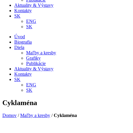
Aktuality & Výstavy
Kontakty
SK
ENG
SK
Úvod
Biografia
Diela
Maľby a kresby
Grafiky
Publikácie
Aktuality & Výstavy
Kontakty
SK
ENG
SK
Cyklaména
Domov
/
Maľby a kresby
/
Cyklaména