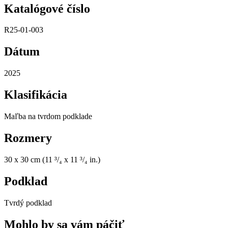
Katalógové číslo
R25-01-003
Dátum
2025
Klasifikácia
Maľba na tvrdom podklade
Rozmery
30 x 30 cm (11 ³/₄ x 11 ³/₄ in.)
Podklad
Tvrdý podklad
Mohlo by sa vám páčiť