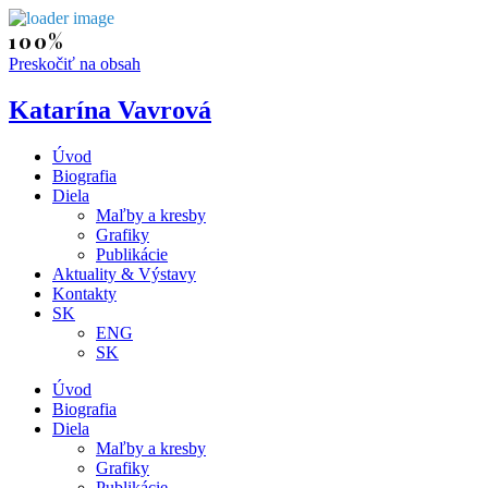
Preskočiť na obsah
Katarína Vavrová
Úvod
Biografia
Diela
Maľby a kresby
Grafiky
Publikácie
Aktuality & Výstavy
Kontakty
SK
ENG
SK
Úvod
Biografia
Diela
Maľby a kresby
Grafiky
Publikácie