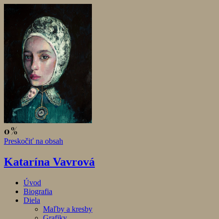
Preskočiť na obsah
Katarína Vavrová
Úvod
Biografia
Diela
Maľby a kresby
Grafiky