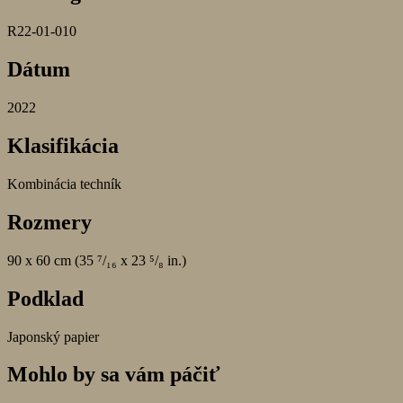
R22-01-010
Dátum
2022
Klasifikácia
Kombinácia techník
Rozmery
90 x 60 cm (35 ⁷/₁₆ x 23 ⁵/₈ in.)
Podklad
Japonský papier
Mohlo by sa vám páčiť