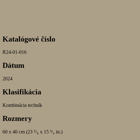
Katalógové číslo
R24-01-016
Dátum
2024
Klasifikácia
Kombinácia techník
Rozmery
60 x 40 cm (23 ⁵/₈ x 15 ³/₄ in.)