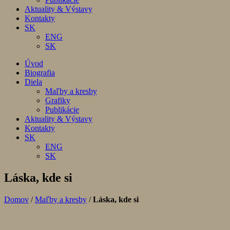
Aktuality & Výstavy
Kontakty
SK
ENG
SK
Úvod
Biografia
Diela
Maľby a kresby
Grafiky
Publikácie
Aktuality & Výstavy
Kontakty
SK
ENG
SK
Láska, kde si
Domov
/
Maľby a kresby
/
Láska, kde si