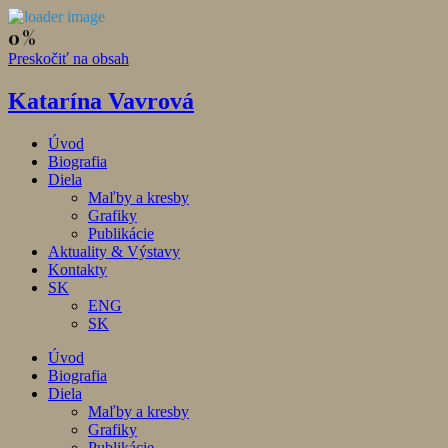
Preskočiť na obsah
Katarína Vavrová
Úvod
Biografia
Diela
Maľby a kresby
Grafiky
Publikácie
Aktuality & Výstavy
Kontakty
SK
ENG
SK
Úvod
Biografia
Diela
Maľby a kresby
Grafiky
Publikácie