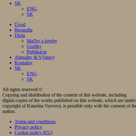
SK
ENG
SK
Úvod
Biografia
Diela
Maľby a kresby
Grafiky
Publikácie
Aktuality & Výstavy
Kontakty
SK
ENG
SK
All rights reserved ©
Copying and distribution of the content of this website, including
digital copies of the works published on this website, which are under
copyright of Katarína Vavrová, is possible only with the consent of th
author.
Terms and conditions
Privacy policy
Cookie policy (EU)