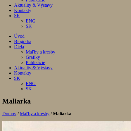
Aktuality & Výstavy
Kontakty
SK
ENG
SK
Úvod
Biografia
Diela
Maľby a kresby
Grafiky
Publikácie
Aktuality & Výstavy
Kontakty
SK
ENG
SK
Maliarka
Domov
/
Maľby a kresby
/
Maliarka