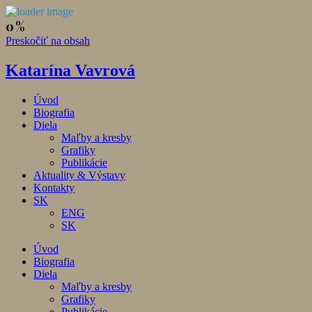
Preskočiť na obsah
Katarína Vavrová
Úvod
Biografia
Diela
Maľby a kresby
Grafiky
Publikácie
Aktuality & Výstavy
Kontakty
SK
ENG
SK
Úvod
Biografia
Diela
Maľby a kresby
Grafiky
Publikácie