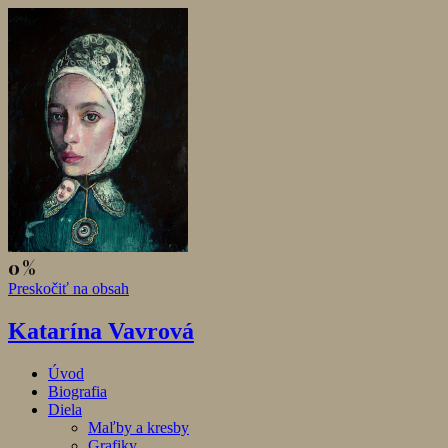
Preskočiť na obsah
Katarína Vavrová
Úvod
Biografia
Diela
Maľby a kresby
Grafiky