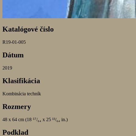
Katalógové číslo
R19-01-005
Dátum
2019
Klasifikácia
Kombinácia techník
Rozmery
48 x 64 cm (18 ⁵⁷/₆₄ x 25 ¹³/₆₄ in.)
Podklad