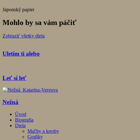
Japonský papier
Mohlo by sa vám páčiť
Zobraziť všetky diela
Uletím ti alebo
Leť si leť
Nežná
Úvod
Biografia
Diela
Maľby a kresby
Grafiky