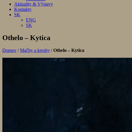
Aktuality & Výstavy
Kontakty
SK
ENG
SK
Othelo – Kytica
Domov
/
Maľby a kresby
/
Othelo – Kytica