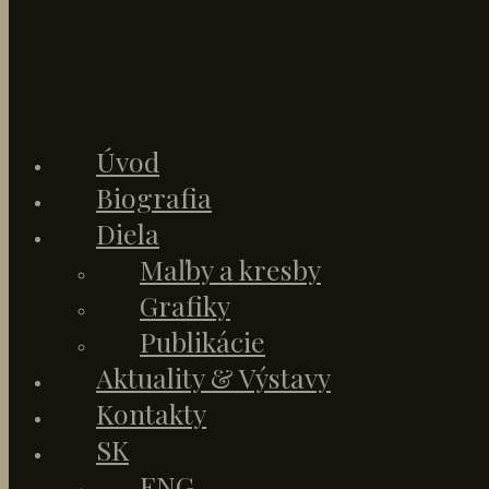
Úvod
Biografia
Diela
Maľby a kresby
Grafiky
Publikácie
Aktuality & Výstavy
Kontakty
SK
ENG