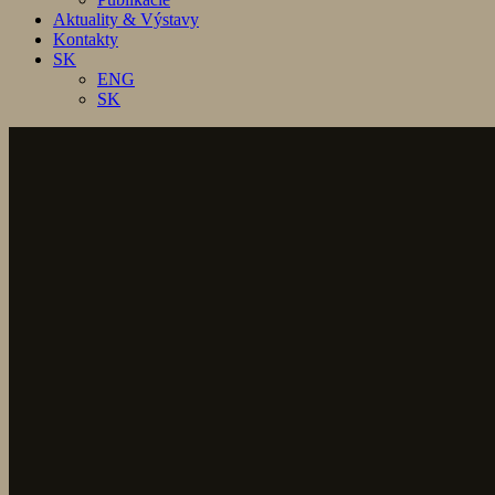
Aktuality & Výstavy
Kontakty
SK
ENG
SK