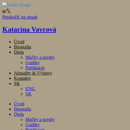
Preskočiť na obsah
Katarína Vavrová
Úvod
Biografia
Diela
Maľby a kresby
Grafiky
Publikácie
Aktuality & Výstavy
Kontakty
SK
ENG
SK
Úvod
Biografia
Diela
Maľby a kresby
Grafiky
Publikácie