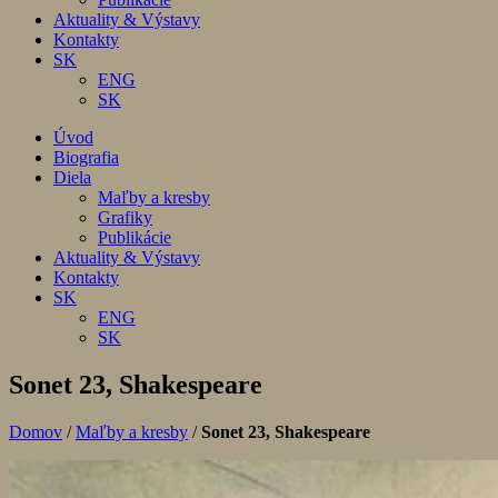
Aktuality & Výstavy
Kontakty
SK
ENG
SK
Úvod
Biografia
Diela
Maľby a kresby
Grafiky
Publikácie
Aktuality & Výstavy
Kontakty
SK
ENG
SK
Sonet 23, Shakespeare
Domov
/
Maľby a kresby
/
Sonet 23, Shakespeare