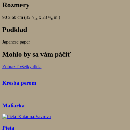
Rozmery
90 x 60 cm (35 ⁷/₁₆ x 23 ⁵/₈ in.)
Podklad
Japanese paper
Mohlo by sa vám páčiť
Zobraziť všetky diela
Kresba perom
Maliarka
Pieta