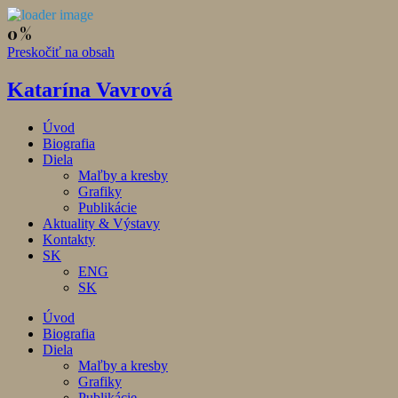
Preskočiť na obsah
Katarína Vavrová
Úvod
Biografia
Diela
Maľby a kresby
Grafiky
Publikácie
Aktuality & Výstavy
Kontakty
SK
ENG
SK
Úvod
Biografia
Diela
Maľby a kresby
Grafiky
Publikácie