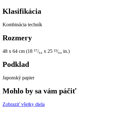
Klasifikácia
Kombinácia techník
Rozmery
48 x 64 cm (18 ⁵⁷/₆₄ x 25 ¹³/₆₄ in.)
Podklad
Japonský papier
Mohlo by sa vám páčiť
Zobraziť všetky diela