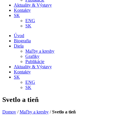
Aktuality & Výstavy
Kontakty
SK
ENG
SK
Úvod
Biografia
Diela
Maľby a kresby
Grafiky
Publikácie
Aktuality & Výstavy
Kontakty
SK
ENG
SK
Svetlo a tieň
Domov
/
Maľby a kresby
/
Svetlo a tieň