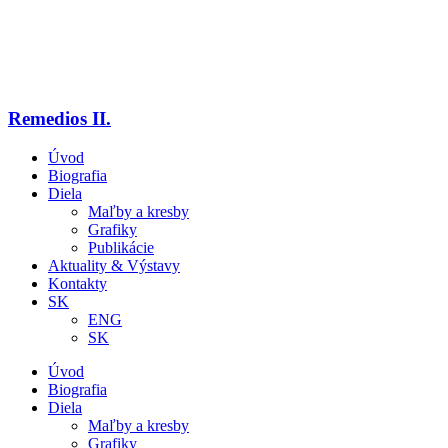
Remedios II.
Úvod
Biografia
Diela
Maľby a kresby
Grafiky
Publikácie
Aktuality & Výstavy
Kontakty
SK
ENG
SK
Úvod
Biografia
Diela
Maľby a kresby
Grafiky