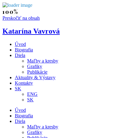
Preskočiť na obsah
Katarína Vavrová
Úvod
Biografia
Diela
Maľby a kresby
Grafiky
Publikácie
Aktuality & Výstavy
Kontakty
SK
ENG
SK
Úvod
Biografia
Diela
Maľby a kresby
Grafiky
Publikácie