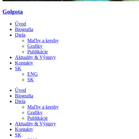
Golgota
Úvod
Biografia
Diela
Maľby a kresby
Grafiky
Publikácie
Aktuality & Výstavy
Kontakty
SK
ENG
SK
Úvod
Biografia
Diela
Maľby a kresby
Grafiky
Publikácie
Aktuality & Výstavy
Kontakty
SK