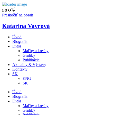
Preskočiť na obsah
Katarína Vavrová
Úvod
Biografia
Diela
Maľby a kresby
Grafiky
Publikácie
Aktuality & Výstavy
Kontakty
SK
ENG
SK
Úvod
Biografia
Diela
Maľby a kresby
Grafiky
Publikácie