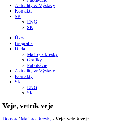
Aktuality & Výstavy
Kontakty
SK
ENG
SK
Úvod
Biografia
Diela
Maľby a kresby
Grafiky
Publikácie
Aktuality & Výstavy
Kontakty
SK
ENG
SK
Veje, vetrík veje
Domov
/
Maľby a kresby
/
Veje, vetrík veje