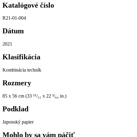
Katalógové číslo
R21-01-004
Dátum
2021
Klasifikácia
Kombinácia techník
Rozmery
85 x 56 cm (33 ¹⁵/₃₂ x 22 ³/₆₄ in.)
Podklad
Japonský papier
Mohlo by sa vám páčiť