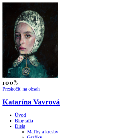
Preskočiť na obsah
Katarína Vavrová
Úvod
Biografia
Diela
Maľby a kresby
Grafiky