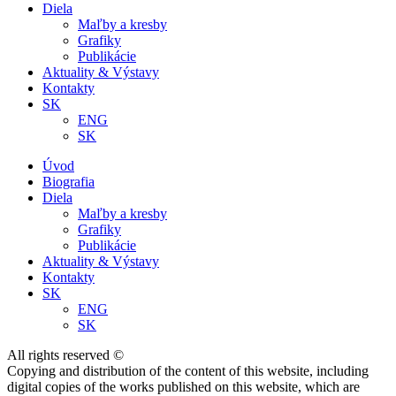
Diela
Maľby a kresby
Grafiky
Publikácie
Aktuality & Výstavy
Kontakty
SK
ENG
SK
Úvod
Biografia
Diela
Maľby a kresby
Grafiky
Publikácie
Aktuality & Výstavy
Kontakty
SK
ENG
SK
All rights reserved ©
Copying and distribution of the content of this website, including
digital copies of the works published on this website, which are