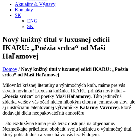
Aktuality & Výstavy
Kontakty
SK
ENG
SK
Nový knižný titul v luxusnej edícii
IKARU: „Poézia srdca“ od Maši
Haľamovej
Domov
/
Nový knižný titul v luxusnej edícii IKARU: „Poézia
srdca“ od Maši Haľamovej
Milovníci krásnej literatúry a výnimočných kníh, máme pre vás
skvelú novinku! Luxusná knižnica IKARU prináša nový titul –
„Poézia srdca“
od poetky
Maši Haľamovej
. Táto jedinečná
zbierka veršov vás očarí nielen hlbokým citom a jemnosťou slov, ale
aj ilustráciami talentovanej výtvarníčky
Kataríny Vavrovej
, ktoré
dodávajú dielu neopakovateľnú atmosféru.
Táto exkluzívna kniha je už teraz dostupná na objednanie.
Nezmeškajte príležitosť obohatiť svoju knižnicu o výnimočný titul,
ktorý pohladí dušu a zanechá vo vás trvalý dojem.